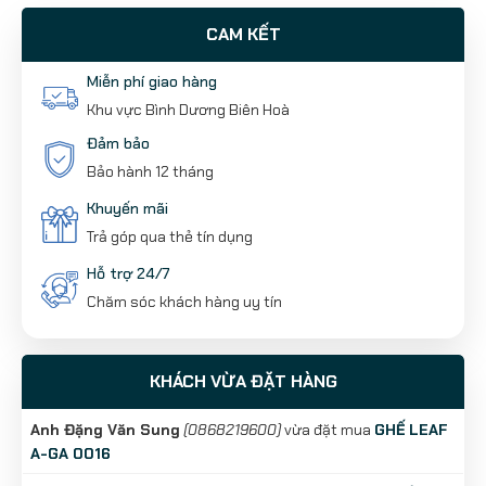
CAM KẾT
Miễn phí giao hàng
Khu vực Bình Dương Biên Hoà
Đảm bảo
Bảo hành 12 tháng
Khuyến mãi
Trả góp qua thẻ tín dụng
Hỗ trợ 24/7
Chăm sóc khách hàng uy tín
KHÁCH VỪA ĐẶT HÀNG
Anh Đặng Văn Sung
(0868219600)
vừa đặt mua
GHẾ LEAF
A-GA 0016