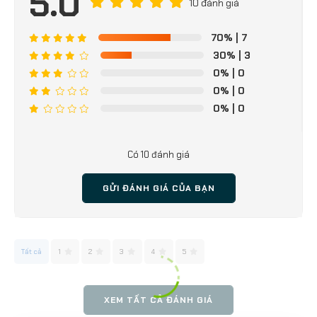
5.0
10 đánh giá
✅
Giá trị sử dụng lâu dài
, bảo hành chính hãng
12
tháng
.
70%
| 7
30%
| 3
📌
Bạn đang tìm kiếm một mẫu ghế vừa đẹp vừa
0%
| 0
bền? Ghế LEAF chính là lựa chọn hoàn hảo!
0%
| 0
📞
Liên hệ ngay để nhận tư vấn và ưu đãi hấp dẫn!
0%
| 0
Có 10 đánh giá
GỬI ĐÁNH GIÁ CỦA BẠN
Tất cả
1
2
3
4
5
XEM TẤT CẢ ĐÁNH GIÁ