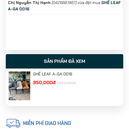
Chị Nguyễn Thị Hạnh
(0426687467)
vừa đặt mua
GHẾ LEAF
A-GA 0016
SẢN PHẨM ĐÃ XEM
GHẾ LEAF A-GA 0016
950,000đ
1,350,000đ
MIỄN PHÍ GIAO HÀNG