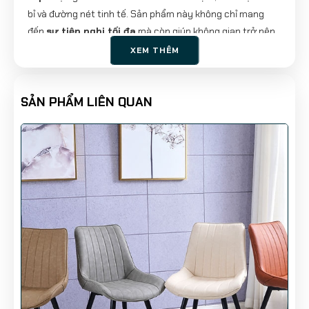
bỉ và đường nét tinh tế. Sản phẩm này không chỉ mang
đến
sự tiện nghi tối đa
mà còn giúp không gian trở nên
sang trọng và đẳng cấp.
XEM THÊM
Với
chân sắt sơn tĩnh điện chắc chắn
, bọc
da cao cấp
mềm mịn
và kích thước tiêu chuẩn
45/48/84cm
,
ghế
SẢN PHẨM LIÊN QUAN
LEAF
là lựa chọn lý tưởng cho phòng ăn, quán café, văn
phòng hoặc khu vực tiếp khách chuyên nghiệp.
1. Đặc Điểm Nổi Bật Của Ghế LEAF
✨
Thiết Kế Hiện Đại, Sang Trọng
✔️ Kiểu dáng tối giản nhưng đầy tinh tế, phù hợp với
nhiều
phong cách nội thất
từ hiện đại đến cổ điển.
✔️ Đường nét uốn cong mềm mại, tạo
cảm giác thanh
lịch
và thoải mái khi ngồi.
🏆
Chất Liệu Cao Cấp, Độ Bền Vượt