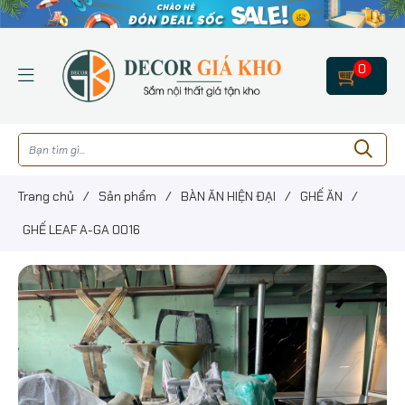
0
Trang chủ
/
Sản phẩm
/
BÀN ĂN HIỆN ĐẠI
/
GHẾ ĂN
/
GHẾ LEAF A-GA 0016