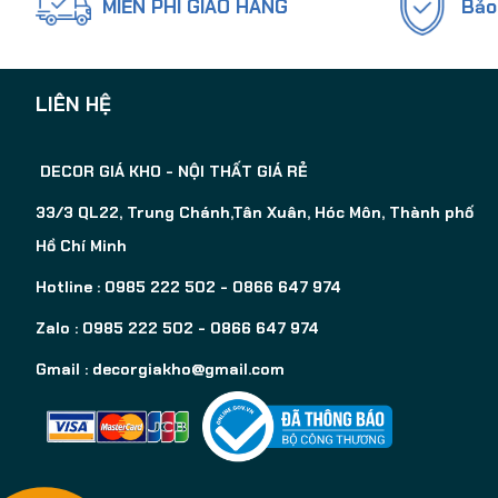
MIỄN PHÍ GIAO HÀNG
Bảo
LIÊN HỆ
DECOR GIÁ KHO - NỘI THẤT GIÁ RẺ
33/3 QL22, Trung Chánh,Tân Xuân, Hóc Môn, Thành phố
Hồ Chí Minh
Hotline : 0985 222 502 - 0866 647 974
Zalo : 0985 222 502 - 0866 647 974
Gmail :
decorgiakho@gmail.com