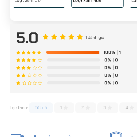
Lượt xem: 517
Lượt xem: 489
Lư
5.0
1 đánh giá
100%
| 1
0%
| 0
0%
| 0
0%
| 0
0%
| 0
Lọc theo:
Tất cả
1
2
3
4