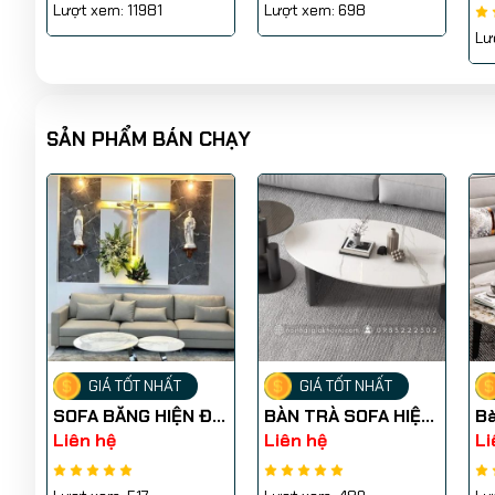
Lượt xem: 11981
Lượt xem: 698
Lư
SẢN PHẨM BÁN CHẠY
GIÁ TỐT NHẤT
GIÁ TỐT NHẤT
SOFA BĂNG HIỆN ĐẠI
BÀN TRÀ SOFA HIỆN
Bà
SFB008
ĐẠI BSF0037
B
Liên hệ
Liên hệ
Li