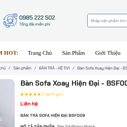
0985 222 502
Tổng đài miễn phí
Trang Chủ
Sản Phẩm
Giới Thiệu
M HOT:
chủ
/
Sản phẩm
/
BÀN TRÀ - KỆ TIVI
/
Bàn Sofa Xoay Hiện Đại - 
Bàn Sofa Xoay Hiện Đại - BSF0
( 1 đánh giá )
Liên hệ
BÀN TRÀ SOFA HIỆN ĐẠI BSF008
MÔ TẢ SẢN PHẨM
: Bàn Trà Phòng Khách