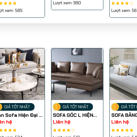
Lượt xem: 990
ợt xem: 585
Lượt xem: 56
GIÁ TỐT NHẤT
GIÁ TỐT NHẤT
GIÁ TỐT
n Sofa Hiện Đại -
SOFA GÓC L HIỆN
SOFA BĂNG
SF006
ĐẠI SFG001
SFB006
ên hệ
Liên hệ
Liên hệ