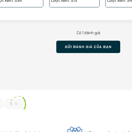
ợt xem: 534
Lượt xem: 513
Lượt xem: 54
Có 1 đánh giá
GỬI ĐÁNH GIÁ CỦA BẠN
5