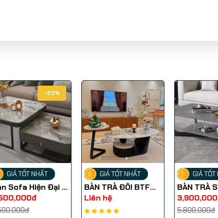
-23%
GIÁ TỐT NHẤT
GIÁ TỐT NHẤT
GIÁ TỐT
n Sofa Hiện Đại -
BÀN TRÀ ĐÔI BTF
BÀN TRÀ S
SF019
038
ĐẠI BSF0
,500,000đ
Liên hệ
3,900,000
500,000đ
5,800,000đ