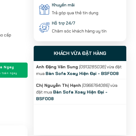
Khuyến mãi
Trả góp qua thẻ tín dụng
Hỗ trợ 24/7
Chăm sóc khách hàng uy tín
ao cấp
KHÁCH VỪA ĐẶT HÀNG
Anh Đặng Văn Sung
(0913285038)
vừa đặt
a Ngay
mua
Bàn Sofa Xoay Hiện Đại - BSF008
 toán ngay
Chị Nguyễn Thị Hạnh
(0966764086)
vừa
đặt mua
Bàn Sofa Xoay Hiện Đại -
BSF008