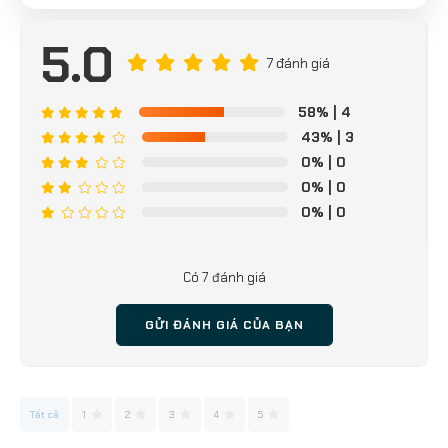
5.0
7 đánh giá
58%
| 4
43%
| 3
0%
| 0
0%
| 0
0%
| 0
Có 7 đánh giá
GỬI ĐÁNH GIÁ CỦA BẠN
Tất cả
1
2
3
4
5