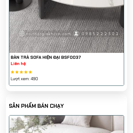
🎯 TẠI SAO BẠN NÊN CHỌN BSF0039?
✅
Thiết kế tinh tế
– Kiểu dáng tối giản, phù hợp với mọi
phong cách nội thất.
✅
Độ bền vượt trội
– Kết hợp giữa mặt đá Ceramic cao
cấp và gỗ MDF sơn 2K, đảm bảo tuổi thọ dài lâu.
✅
Ứng dụng đa năng
– Dùng làm bàn trà, bàn tiếp
khách, bàn trang trí cho phòng khách, văn phòng hoặc
BÀN TRÀ SOFA HIỆN ĐẠI BSF0037
quán cafe.
Liên hệ
✅
Dễ dàng bảo trì
– Chống bám bẩn, dễ lau chùi, giúp
không gian luôn gọn gàng, sạch đẹp.
Lượt xem: 490
💥 ƯU ĐÃI ĐẶC BIỆT – MUA NGAY ĐỂ
NHẬN GIÁ TỐT NHẤT! 💥
SẢN PHẨM BÁN CHẠY
🛒
SỐ LƯỢNG CÓ HẠN – ĐỪNG BỎ LỠ!
📞 Hotline đặt hàng nhanh:
098 522 25 02 - 08666
47974