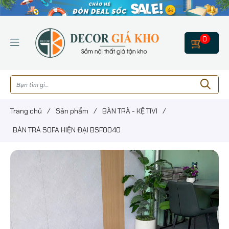
0
Trang chủ
/
Sản phẩm
/
BÀN TRÀ - KỆ TIVI
/
BÀN TRÀ SOFA HIỆN ĐẠI BSF0040