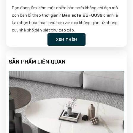
Bạn đang tìm kiếm một chiếc bàn sofa không chỉ đẹp mà
còn bền bỉ theo thời gian?
Bàn sofa BSF0039
chính là
lựa chọn hoàn hảo, phù hợp với mọi không gian từ chung
cư, nhà phố đến biệt thự cao cấp.
XEM THÊM
🔥 THÔNG TIN SẢN PHẨM 🔥
📏
Kích thước:
140 cm x 72 cm x 35 cm
SẢN PHẨM LIÊN QUAN
🏆
Chất liệu cao cấp:
✔
Mặt bàn:
Đá nhân tạo Ceramic chống trầy xước, chống
thấm nước, dễ lau chùi.
✔
Khung bàn:
Gỗ MDF sơn 2K bền đẹp, chống cong vênh,
chống ẩm mốc.
🎨
Màu sắc lựa chọn:
✔ Chân bàn: Đen | Trắng
✔ Mặt bàn: Vân đá sang trọng