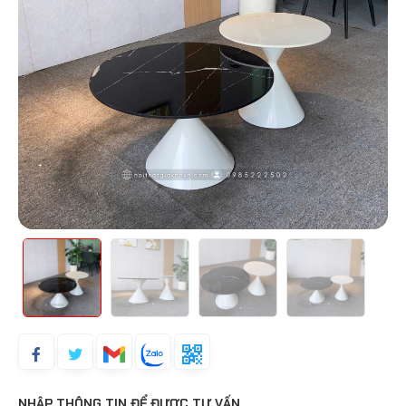
NHẬP THÔNG TIN ĐỂ ĐƯỢC TƯ VẤN