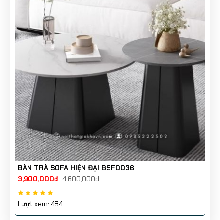
📍
Tổng kho:
33 Quốc Lộ 22, Trung Chánh, Hóc Môn,
TP.HCM (Gần chợ đầu mối Hóc Môn)
🌐
Website:
https://noithatgiakhovn.com
📺
Youtube:
www.youtube.com/@TIPDECORSTORE
📱
Zalo:
http://zalo.me/0985222502
🔖
#BànSofaHiệnĐại #BànTràPhòngKhách
#NộiThấtSangTrọng #DecorNhàĐẹp
#ThiếtKếNộiThất
🚀
Inbox ngay để nhận tư vấn & đặt hàng với giá ưu
đãi nhất!
BÀN TRÀ SOFA HIỆN ĐẠI BSF0036
3,900,000đ
4,600,000đ
Lượt xem: 484