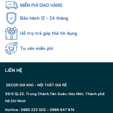
MIỄN PHÍ GIAO HÀNG
Bảo hành 12 - 24 tháng
Hỗ trợ trả góp thẻ tín dụng
Tư vấn miễn phí
LIÊN HỆ
DECOR GIÁ KHO - NỘI THẤT GIÁ RẺ
33/3 QL22, Trung Chánh,Tân Xuân, Hóc Môn, Thành phố
Hồ Chí Minh
Hotline : 0985 222 502 - 0866 647 974