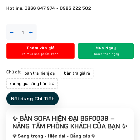
Hotline: 0866 647 974 - 0985 222 502
Thêm vào giỏ
Mua Ngay
và mua sản phẩm khác
Thanh toán ngay
Chủ đề:
bàn tra hienj đại
bàn trà giá rẻ
xuong gia công bàn trà
Nội dung Chi Tiết
✨ BÀN SOFA HIỆN ĐẠI BSF0039 –
NÂNG TẦM PHÒNG KHÁCH CỦA BẠN ✨
💎
Sang trọng - Hiện đại - Đẳng cấp
💎