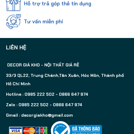
Hỗ trợ trả góp thẻ tín dụng
Tư vấn miễn phí
LIÊN HỆ
DECOR GIÁ KHO - NỘI THẤT GIÁ RẺ
33/3 QL22, Trung Chánh,Tân Xuân, Hóc Môn, Thành phố
Hồ Chí Minh
Hotline : 0985 222 502 - 0866 647 974
Zalo : 0985 222 502 - 0866 647 974
Gmail :
decorgiakho@gmail.com