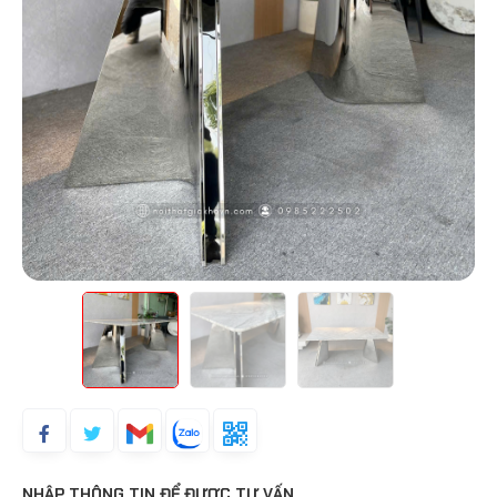
NHẬP THÔNG TIN ĐỂ ĐƯỢC TƯ VẤN