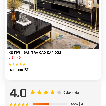
KỆ TIVI - BÀN TRÀ CAO CẤP 002
Liên hệ
Lượt xem: 531
4.0
9 đánh giá
45%
| 4