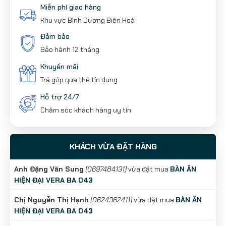
Miễn phí giao hàng
Khu vực Bình Dương Biên Hoà
Đảm bảo
Bảo hành 12 tháng
Khuyến mãi
Trả góp qua thẻ tín dụng
Hỗ trợ 24/7
Chăm sóc khách hàng uy tín
KHÁCH VỪA ĐẶT HÀNG
Anh Đặng Văn Sung
(0697484131)
vừa đặt mua
BÀN ĂN
HIỆN ĐẠI VERA BA 043
Chị Nguyễn Thị Hạnh
(0624362411)
vừa đặt mua
BÀN ĂN
HIỆN ĐẠI VERA BA 043