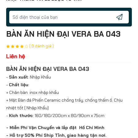
BÀN ĂN HIỆN ĐẠI VERA BA 043
( 9 đánh giá )
Liên hệ
BÀN ĂN HIỆN ĐẠI VERA BA 043
-
Sản xuất
: Nhập Khẩu
-
Chất liệu
:
+ Chân bàn inox nhập khẩu
+ Mặt Bàn đá Phiến Ceramic chống trầy, chống thấm ố, Chịu
nhiệt tốt ( Nhập Khẩu)
-
Kích thước
: 160/180/200cm x 80/90cm x 75cm
- Miễn Phí Vận Chuyển và lắp đặt Hồ Chí Minh
- Hỗ trợ 50% Phí Ship Tỉnh, giao hàng tận nơi.