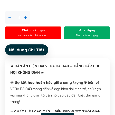
Thêm vào giỏ
Mua Ngay
và mua sản phẩm khác
Thanh toán ngay
Nội dung Chi Tiết
🔥
BÀN ĂN HIỆN ĐẠI VERA BA 043 – ĐẲNG CẤP CHO
MỌI KHÔNG GIAN
🔥
💎
Sự kết hợp hoàn hảo giữa sang trọng & bền bỉ
–
VERA BA 043 mang đến vẻ đẹp hiện đại, tinh tế, phù hợp
với mọi không gian từ căn hộ cao cấp đến biệt thự sang
trọng!
✨
CHẤT LIỆU CAO CẤP – BỀN ĐẸP VƯỢT THỜI GIAN