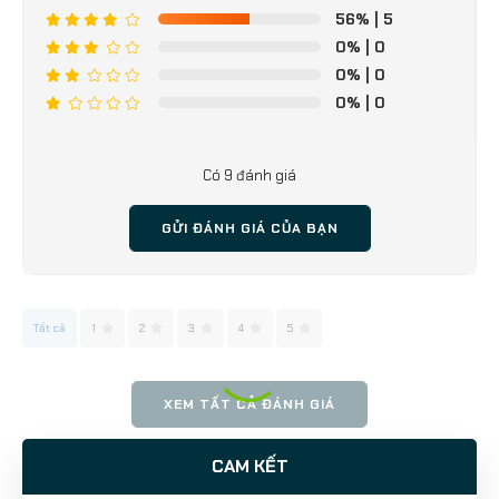
56%
| 5
0%
| 0
0%
| 0
0%
| 0
Có 9 đánh giá
GỬI ĐÁNH GIÁ CỦA BẠN
Tất cả
1
2
3
4
5
XEM TẤT CẢ ĐÁNH GIÁ
CAM KẾT