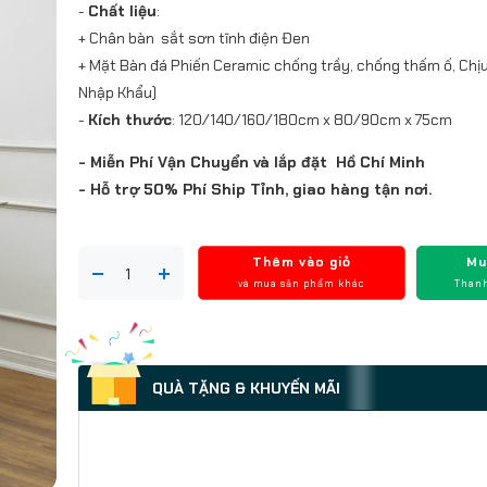
-
Chất liệu
:
+ Chân bàn sắt sơn tĩnh điện Đen
+ Mặt Bàn đá Phiến Ceramic chống trầy, chống thấm ố, Chịu 
Nhập Khẩu)
-
Kích thước
: 120/140/160/180cm x 80/90cm x 75cm
- Miễn Phí Vận Chuyển và lắp đặt Hồ Chí Minh
- Hỗ trợ 50% Phí Ship Tỉnh, giao hàng tận nơi.
Thêm vào giỏ
Mu
và mua sản phẩm khác
Thanh
QUÀ TẶNG & KHUYẾN MÃI