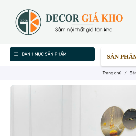
DANH MỤC SẢN PHẨM
SẢN PHẨ
Trang chủ
/
Sả