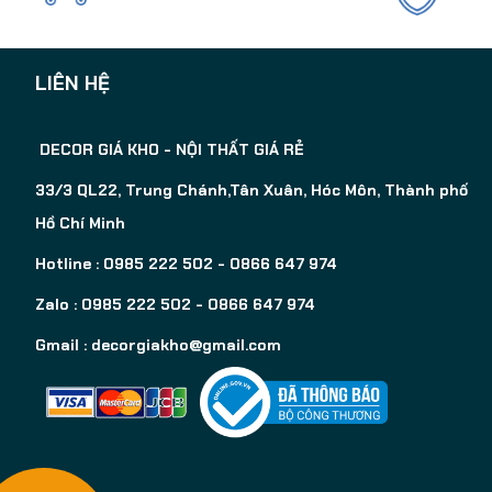
LIÊN HỆ
DECOR GIÁ KHO - NỘI THẤT GIÁ RẺ
33/3 QL22, Trung Chánh,Tân Xuân, Hóc Môn, Thành phố
Hồ Chí Minh
Hotline : 0985 222 502 - 0866 647 974
Zalo : 0985 222 502 - 0866 647 974
Gmail :
decorgiakho@gmail.com