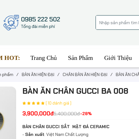
0985 222 502
Tổng đài miễn phí
Trang Chủ
Sản Phẩm
Giới Thiệu
M HOT:
n phẩm
/
BÀN ĂN HIỆN ĐẠI
/
CHÂN BÀN ĂN HIỆN ĐẠI
/
BÀN ĂN CHÂN GUCCI BA 008
( 10 đánh giá )
3,900,000đ
5,400,000đ
-28%
BÀN CHÂN GUCCI SẮT MẶT ĐÁ CERAMIC
-
Sản xuất
: Việt Nam Chất Lượng