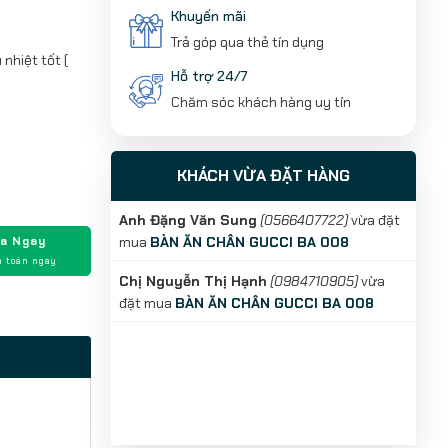
Khuyến mãi
Trả góp qua thẻ tín dụng
nhiệt tốt (
Hỗ trợ 24/7
Chăm sóc khách hàng uy tín
KHÁCH VỪA ĐẶT HÀNG
Anh Đặng Văn Sung
(0566407722)
vừa đặt
a Ngay
mua
BÀN ĂN CHÂN GUCCI BA 008
 toán ngay
Chị Nguyễn Thị Hạnh
(0984710905)
vừa
đặt mua
BÀN ĂN CHÂN GUCCI BA 008