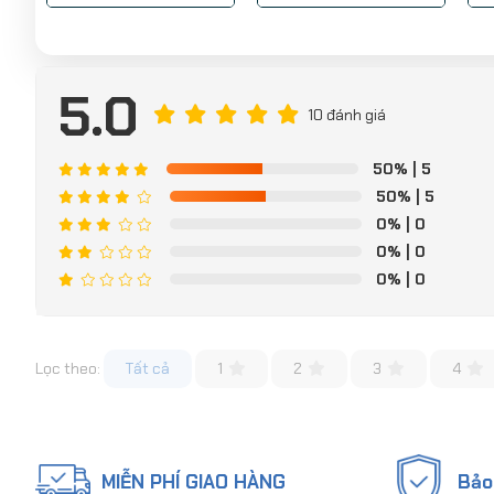
5.0
10 đánh giá
50%
| 5
50%
| 5
0%
| 0
0%
| 0
0%
| 0
Lọc theo:
Tất cả
1
2
3
4
MIỄN PHÍ GIAO HÀNG
Bảo