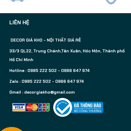
LIÊN HỆ
DECOR GIÁ KHO - NỘI THẤT GIÁ RẺ
33/3 QL22, Trung Chánh,Tân Xuân, Hóc Môn, Thành phố
Hồ Chí Minh
Hotline : 0985 222 502 - 0866 647 974
Zalo : 0985 222 502 - 0866 647 974
Gmail :
decorgiakho@gmail.com