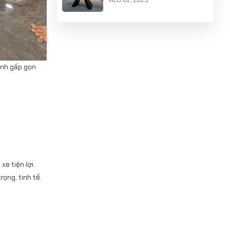
KHUNG SOFA LÀM BẰNG GỖ
TRÀM CÓ BỀN VÀ TỐT
KHÔNG
MON 12, 2024
inh gấp gọn
e tiện lợi.
ọng, tinh tế.