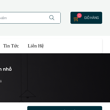
0
GIỎ HÀNG
Tin Tức
Liên Hệ
n nhỏ
hỏ