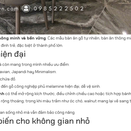
hông minh và bền vững
. Các mẫu bàn ăn gỗ tự nhiên, bàn ăn thông m
ình trẻ, đặc biệt ở thành phố lớn.
iện đại
mà còn mang trong mình nhiều ưu điểm:
vian, Japandi hay Minimalism.
 chứa đồ.
đến gỗ công nghiệp phủ melamine hiện đại, dễ vệ sinh.
nh
có thể mở rộng kích thước, điều chỉnh chiều cao hoặc tích hợp bánh x
rộng thoáng; trong khi màu trầm như óc chó, walnut mang lại vẻ sang tr
gian sống nhỏ mà vẫn đảm bảo công năng.
biến cho không gian nhỏ