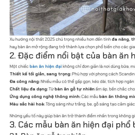
Xu hướng nội thất 2025 chú trọng nhiều hơn đến tính
đa năng, t
hay bàn ăn mở rộng đang trở thành lựa chọn phổ biến cho các gia đ
2. Đặc điểm nổi bật của bàn ăn h
Một chiếc
bàn ăn hiện đại
không chỉ đơn giản là nơi dùng bữa, 
Thiết kế tối giản, sang trọng:
Phù hợp với phong cách Scandina
Đa công năng:
Nhiều mẫu có thể gấp gọn, kéo dài, tích hợp ngăn
Chất liệu đa dạng:
Từ
bàn ăn gỗ tự nhiên
ấm áp, bền chắc cho 
Ứng dụng công nghệ thông minh:
Các mẫu
bàn ăn thông mi
Màu sắc hài hoà:
Tông sáng như trắng, be, gỗ sáng tạo cảm giác 
Những yếu tố này giúp bàn ăn trở thành điểm nhấn trong không 
3. Các mẫu bàn ăn hiện đại phổ 