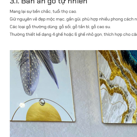
3.1. Bàn ăn gỗ tự nhiên
Mang lại sự bền chắc, tuổi thọ cao.
Giữ nguyên vẻ đẹp mộc mạc, gần gũi, phù hợp nhiều phong cách nộ
Các loại gỗ thường dùng: gỗ sồi, gỗ tần bì, gỗ cao su.
Thường thiết kế dạng 4 ghế hoặc 6 ghế nhỏ gọn, thích hợp cho căn 