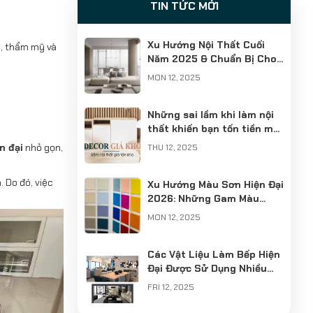
TIN TỨC MỚI
Xu Hướng Nội Thất Cuối
i, thẩm mỹ và
Năm 2025 & Chuẩn Bị Cho
2026: 10 Ý Tưởng Phối
MON 12, 2025
Decor & Thiết Kế Đón Tết
Những sai lầm khi làm nội
thất khiến bạn tốn tiền mà
nhà vẫn chưa đẹp
n đại
nhỏ gọn,
THU 12, 2025
 Do đó, việc
Xu Hướng Màu Sơn Hiện Đại
2026: Những Gam Màu
Định Hình Không Gian Sống
MON 12, 2025
Mới
Các Vật Liệu Làm Bếp Hiện
Đại Được Sử Dụng Nhiều
Nhất
FRI 12, 2025