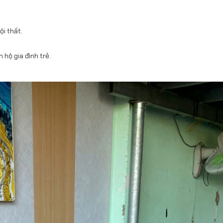
i thất.
hộ gia đình trẻ.